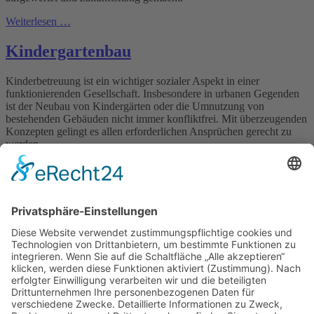
Weiterlesen …
Kindergartenbau
Kinderbetreuung ist ein wichtiger sozialer Aspekt in einer
funktionierenden Gesellschaft. Insbesondere in urbanen Gegenden
ist der Neubau von Kindergärten oder die Umnutzung von
bestehenden Gebäuden nicht immer konfliktfrei. Mit überzeugenden
Konzepten gelingt es allen erforderlichen Ansprüchen gerecht zu
werden.
Weiterlesen …
Tiefgaragen
Die zunehmende Verdichtung in unseren Städten führt dazu, dass
kostbare Flächen mit hochwertiger Nutzung belegt werden. Die
nötigen gesetzlich vorgeschriebenen Fahrzeugstellplätze, werden in
der Regel in Tiefgaragen organisiert. Egal ob bei Neubauten, bei der
Erweiterung von bestehenden Tiefgaragen oder der Sanierung von
Tiefgaragen, spielt der gestalterische Aspekt eine sehr wichtige
Rolle.