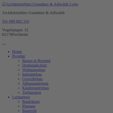
Architekturbüro Grandtner & Adlwärth
Tel: 089 802 116
Vogelsangstr. 32
82178
Puchheim
Home
Projekte
Bauen in Bestand
Denkmalschutz
Wohnungsbau
Industriebau
Gewerbebau
Altbausanierung
Kindergartenbau
Tiefgaragen
Leistungen
Bauleitung
Planung
Baurecht